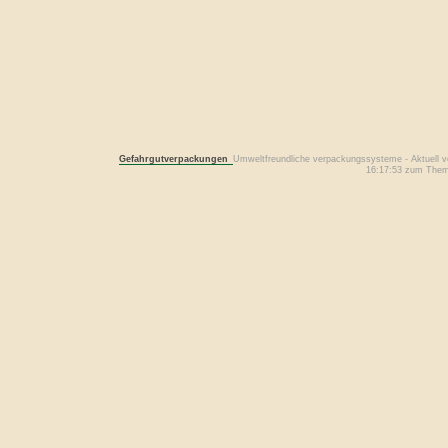
Gefahrgutverpackungen
Umweltfreundliche verpackungssysteme - Aktuell vo
16:17:53 zum Thema