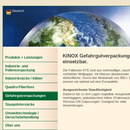
Deutsch
KINOX Gefahrgutverpackungen 
Produkte + Leistungen
einsetzbar.
Industrie- und
Folienverpackung
Die Faltkisten KTE sind aus mehrwelliger, nassf
verklebter Wellpappe, mit Wasser abweisender
Außenfläche. Durch das Modulmaß von 390 x
Industriesäcke / Inliner
passen sie optimal auf eine Europalette.
Quadro-Fiberfass
Ausgezeichnete Standfestigkeit
Dadurch bis zu drei Lagen stapelbar. Ausgestatt
Gefahrgutverpackungen
mehrlagigem, antistatischem Inliner (Foliensack
Höchste UN-Zulassungen. Geeignet für viele
Staupolstersäcke
Anwendungen.
Umwelttechnologie /
Geruchsbehandlung
Über uns