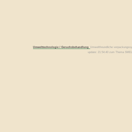
Umwelttechnologie / Geruchsbehandlung
Umweltfreundliche verpackungssys
update: 21:54:40 zum Thema SMEL