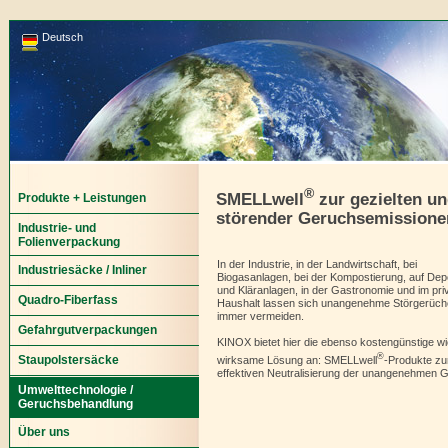
Deutsch
®
SMELLwell
zur gezielten un
Produkte + Leistungen
störender Geruchsemissione
Industrie- und
Folienverpackung
In der Industrie, in der Landwirtschaft, bei
Industriesäcke / Inliner
Biogasanlagen, bei der Kompostierung, auf Dep
und Kläranlagen, in der Gastronomie und im pri
Quadro-Fiberfass
Haushalt lassen sich unangenehme Störgerüche
immer vermeiden.
Gefahrgutverpackungen
KINOX bietet hier die ebenso kostengünstige wi
®
Staupolstersäcke
wirksame Lösung an: SMELLwell
-Produkte zu
effektiven Neutralisierung der unangenehmen 
Umwelttechnologie /
Geruchsbehandlung
Über uns