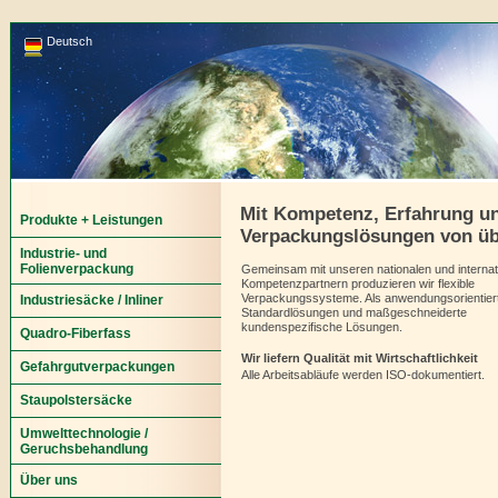
Deutsch
Mit Kompetenz, Erfahrung un
Produkte + Leistungen
Verpackungslösungen von üb
Industrie- und
Folienverpackung
Gemeinsam mit unseren nationalen und internat
Kompetenzpartnern produzieren wir flexible
Verpackungssysteme. Als anwendungsorientier
Industriesäcke / Inliner
Standardlösungen und maßgeschneiderte
kundenspezifische Lösungen.
Quadro-Fiberfass
Wir liefern Qualität mit Wirtschaftlichkeit
Gefahrgutverpackungen
Alle Arbeitsabläufe werden ISO-dokumentiert.
Staupolstersäcke
Umwelttechnologie /
Geruchsbehandlung
Über uns